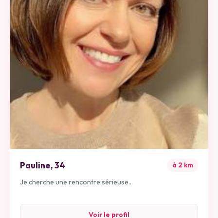
Pauline
,
34
à
2
km
Je cherche une rencontre sérieuse...
Voir le profil