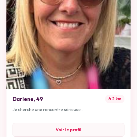
Darlene
,
49
à
2
km
Je cherche une rencontre sérieuse...
Voir le profil