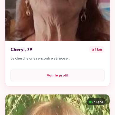
Cheryl
,
79
à
1
km
Je cherche une rencontre sérieuse...
Voir le profil
En ligne