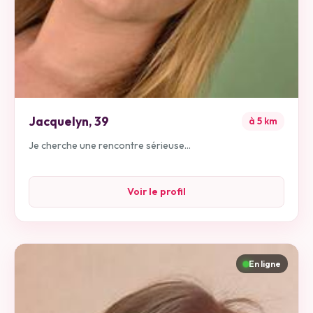
Jacquelyn
,
39
à
5
km
Je cherche une rencontre sérieuse...
Voir le profil
En ligne