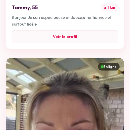
Tammy
,
55
à
1
km
Bonjour Je sui respectueuse et douce,attentionnée,et
surtout fidèle
Voir le profil
En ligne