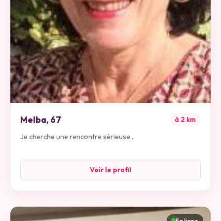
Melba
,
67
à
2
km
Je cherche une rencontre sérieuse...
Voir le profil
En ligne