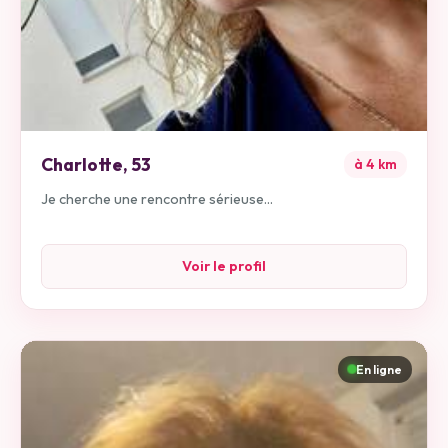
Charlotte
,
53
à
4
km
Je cherche une rencontre sérieuse...
Voir le profil
En ligne