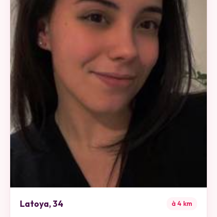
Latoya
,
34
à
4
km