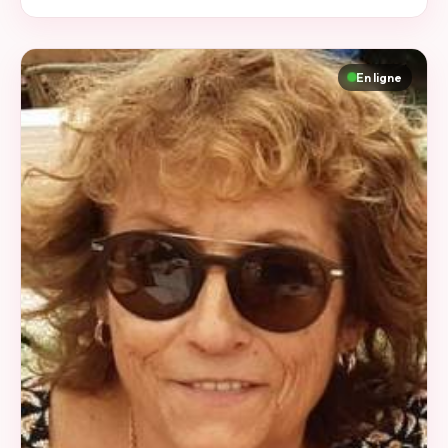
m’intéresse au monde du spectacle et j’aime m’impliquer
humainement quand je le peux. Pour le plaisir, je pratique
la danse de salon — surtout pour le partage et le sourire,
En ligne
sans aucune obligation d’être danseur. Je fais aussi un
peu de sport pour garder équilibre et énergie.
Indépendante mais attachée aux liens solides, je suis
fidèle, entière et investie quand la relation est sincère. Je
recherche un homme sérieux, bienveillant et stable, âgé
de 58 à 65 ans, proche de Toulouse, avec des valeurs, de
l’humour et une vraie envie de construire une relation
durable, faite de respect, de tendresse et de complicité.
Si tu es sincère, posé et que tu crois encore à une belle
histoire simple et Au plaisir de vous lire