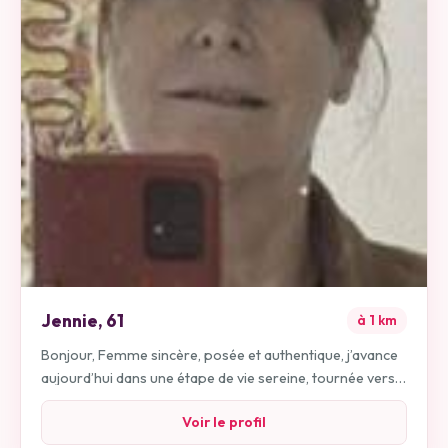
Jennie
,
61
à
1
km
Bonjour, Femme sincère, posée et authentique, j’avance
aujourd’hui dans une étape de vie sereine, tournée vers
l’essentiel et les relations vraies. J’aime la simplicité, la
Voir le profil
bienveillance, les échanges profonds autant que les
moments légers et complices. Active et curieuse, je