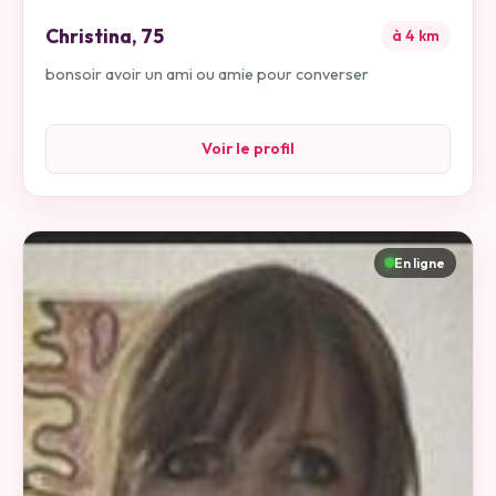
Christina
,
75
à
4
km
bonsoir avoir un ami ou amie pour converser
Voir le profil
En ligne