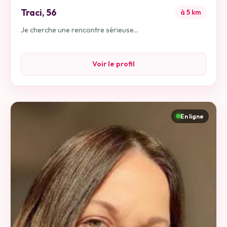
Traci
,
56
à
5
km
Je cherche une rencontre sérieuse...
Voir le profil
En ligne