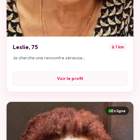
Leslie
,
75
à
1
km
Je cherche une rencontre sérieuse...
Voir le profil
En ligne