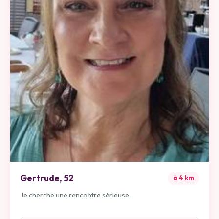
Gertrude
,
52
à
4
km
Je cherche une rencontre sérieuse...