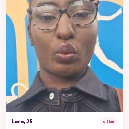
Lana
,
25
à
1
km