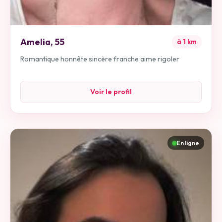
Amelia
,
55
à
1
km
Romantique honnête sincère franche aime rigoler
Voir le profil
En ligne