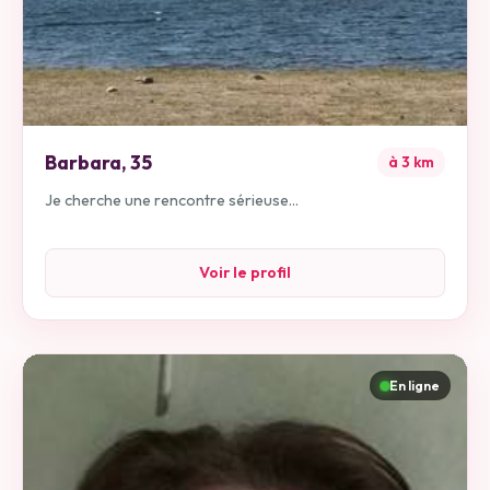
Barbara
,
35
à
3
km
Je cherche une rencontre sérieuse...
Voir le profil
En ligne