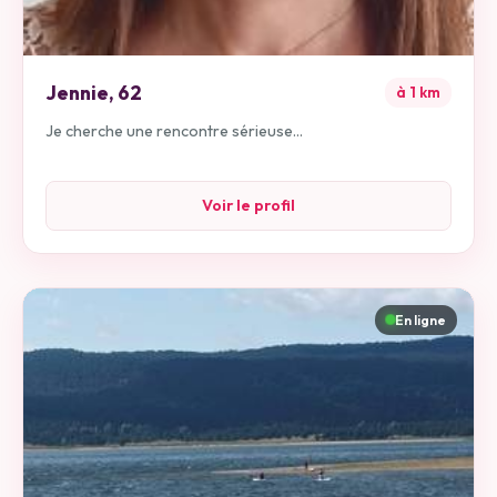
Jennie
,
62
à
1
km
Je cherche une rencontre sérieuse...
Voir le profil
En ligne