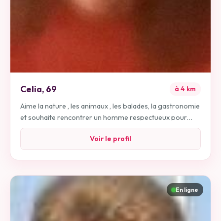
Celia
,
69
à
4
km
Aime la nature , les animaux , les balades, la gastronomie
et souhaite rencontrer un homme respectueux pour
activités ensemble. Je souhaiterai effectuer de petits
Voir le profil
voyages touristiques en bonne compagnie avec un
homme cultivé .
En ligne