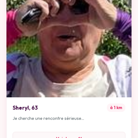
Sheryl
,
63
à
1
km
Je cherche une rencontre sérieuse...