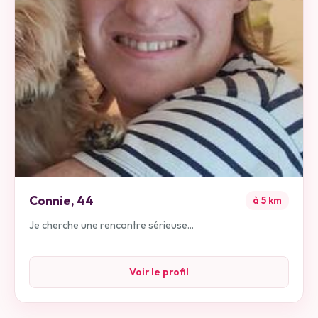
Connie
,
44
à
5
km
Je cherche une rencontre sérieuse...
Voir le profil