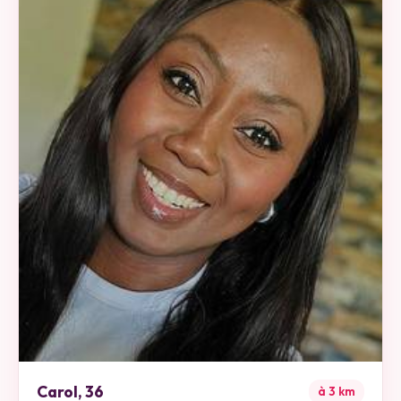
Carol
,
36
à
3
km