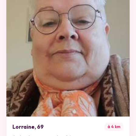
Lorraine
,
69
à
4
km