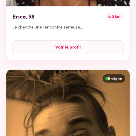
Erica
,
58
à
5
km
Je cherche une rencontre sérieuse...
Voir le profil
En ligne