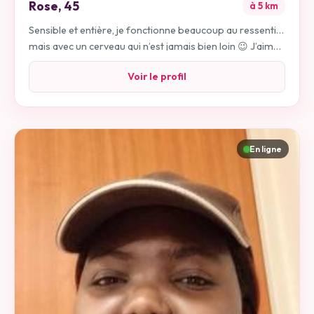
Rose
,
45
à
5
km
Sensible et entière, je fonctionne beaucoup au ressenti…
mais avec un cerveau qui n’est jamais bien loin 😉 J’aime
les échanges vrais, la complicité, et ces moments
Voir le profil
simples qui deviennent précieux quand ils sont partagés
avec la bonne personne. Douce, attentionnée et plutôt
du genre à éviter les conflits, je crois profondément que
tout passe par la communication, le respect et un peu de
tendresse au quotidien. J’ai besoin d’un roc dans ma vie !
En ligne
Un homme doux patient et mais fort pour me sentir en
sécurité et protégée ! J’aime les petites attentions qui
font la différence… et je ne dis jamais non à un week-end
improvisé surtout à deux ✨ Je cherche quelque chose de
sincère et à construire. Les adeptes du “je disparais sans
prévenir”, les allergiques à l’engagement ou ceux en
quête d’ego boost… on va gagner du temps : ce n’est pas
pour moi 😄 J’ai aussi quelques jolies rondeurs , donc si
tu cherches une silhouette fine, inutile de perdre ton
temps… (et moi le mien 😅)