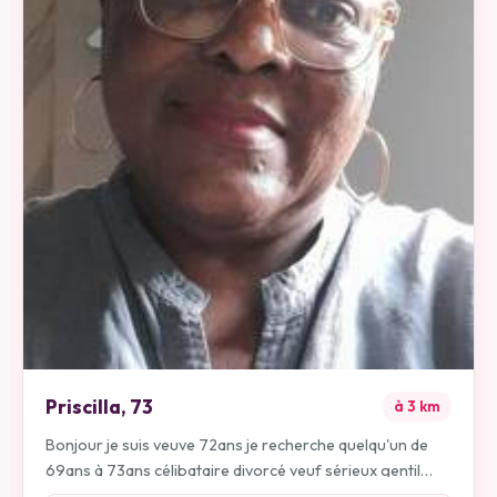
Priscilla
,
73
à
3
km
Bonjour je suis veuve 72ans je recherche quelqu'un de
69ans à 73ans célibataire divorcé veuf sérieux gentil
simple sympa respectueux etc. Pour vie commune