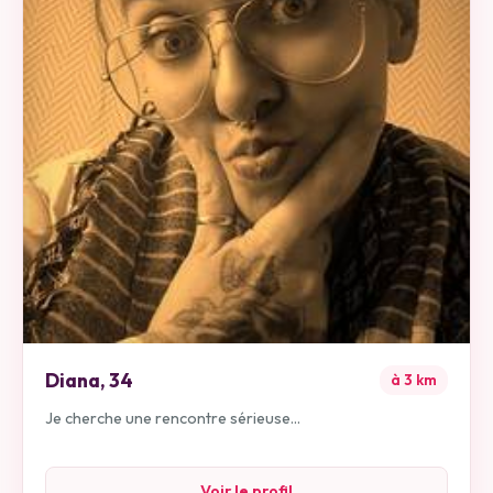
Diana
,
34
à
3
km
Je cherche une rencontre sérieuse...
Voir le profil