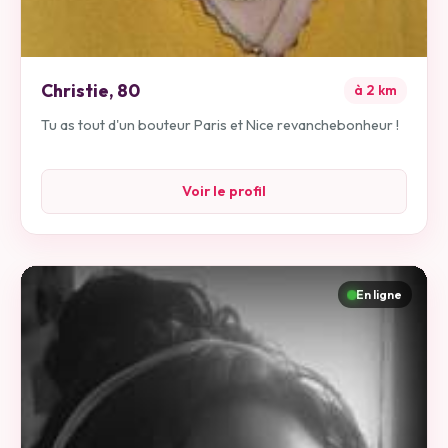
Christie
,
80
à
2
km
Tu as tout d'un bouteur Paris et Nice revanchebonheur !
Voir le profil
En ligne