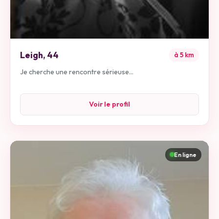
Leigh
,
44
à
5
km
Je cherche une rencontre sérieuse...
Voir le profil
En ligne