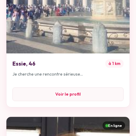
Essie
,
46
à
1
km
Je cherche une rencontre sérieuse...
Voir le profil
En ligne