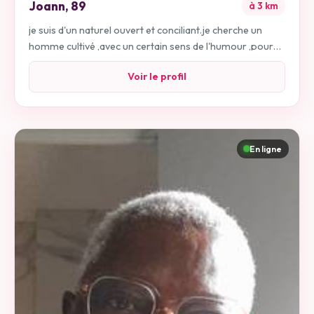
Joann
,
89
à
3
km
je suis d'un naturel ouvert et conciliant.je cherche un
homme cultivé ,avec un certain sens de l'humour ,pour
sorties, voyages et..plus si affinités
Voir le profil
En ligne