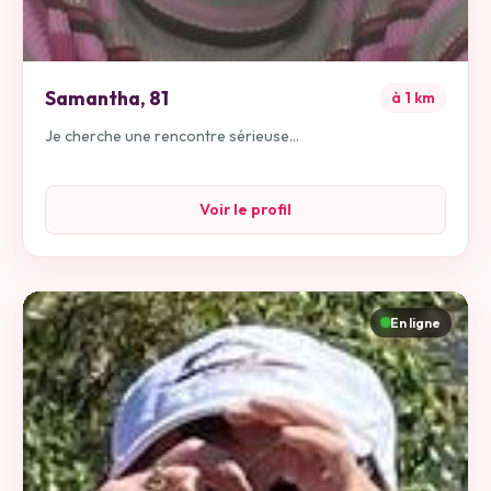
Samantha
,
81
à
1
km
Je cherche une rencontre sérieuse...
Voir le profil
En ligne