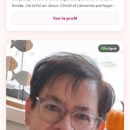
timide. J’ai la foi en Jésus-Christ et j’aimerais partager
ma vie avec un homme chrétien qui place aussi sa foi au
Voir le profil
centre de sa vie. J’aime les choses simples comme la
promenade et les moments calmes. Je recherche un
homme d’environ 46 ans, blanc, sérieux, respectueux,
honnête et fidèle. Je souhaite commencer par une belle
amitié, qui pourra évoluer avec le temps vers une
En ligne
relation stable et sincère.