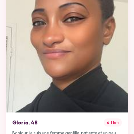
Gloria
,
48
à
1
km
Bonjour, je suis une femme gentille, patiente et un peu