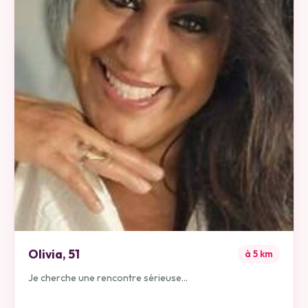
Olivia
,
51
à
5
km
Je cherche une rencontre sérieuse...