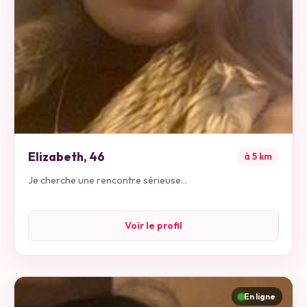
Elizabeth
,
46
à
5
km
Je cherche une rencontre sérieuse...
Voir le profil
En ligne