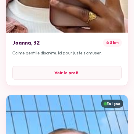
Joanna
,
32
à
3
km
Calme gentille discrète. Ici pour juste s’amuser.
Voir le profil
En ligne