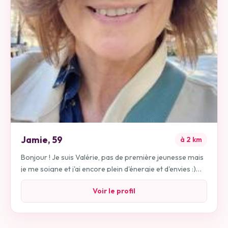
Jamie
,
59
à
2
km
Bonjour ! Je suis Valérie, pas de première jeunesse mais
je me soigne et j'ai encore plein d'énergie et d'envies :)
J'aime sortir, marcher (randos), aller au ciné, au théatre,
Voir le profil
au concert, voir des expos, me ballader à Paris et
ailleurs, rire, j'aime aussi bien manger et j'apprécie
d'arroser çà d'un bon vin; Je suis engagée dans une asso
pour la protection de l'environnement, je m'intéresse à la