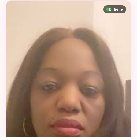
politique, aux relations sociales et aux gens au général .
En ligne
J'ai aussi des loisirs de mémère, genre lire, rester
tranquillou chez moi, cuisiner et me coudre des fringues.
Normande d'origine, je vis et travaille en banlieue sud
proche de Paris. Physiquement, la hauteur sous plafond
n'est pas bien grande, ya un peu de kilos en trop à mon
goût, mais je suis en bonne santé :) Au plaisir d'échanger
!