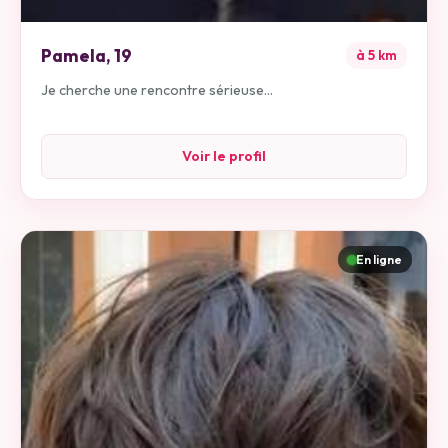
Pamela
,
19
à
5
km
Je cherche une rencontre sérieuse...
Voir le profil
En ligne