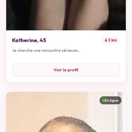
Katherine
,
45
à
3
km
Je cherche une rencontre sérieuse...
Voir le profil
En ligne