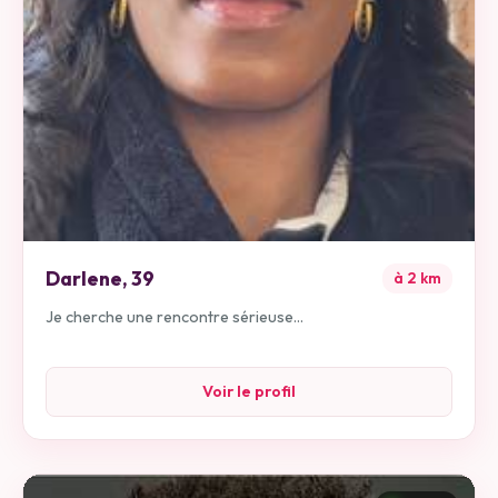
Darlene
,
39
à
2
km
Je cherche une rencontre sérieuse...
Voir le profil