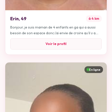
Erin
,
49
à
4
km
Bonjour, je suis maman de 4 enfants en ga qui a aussi
besoin de son espace donc j'ai envie de croire qu'il y a
quelqu'un quelque part qui est honnête,qui prendrais le
Voir le profil
temps de faire connaissance,non marié c'est important
et pas une relation sex friends sinon passez votre
chemin Messieurs.
En ligne