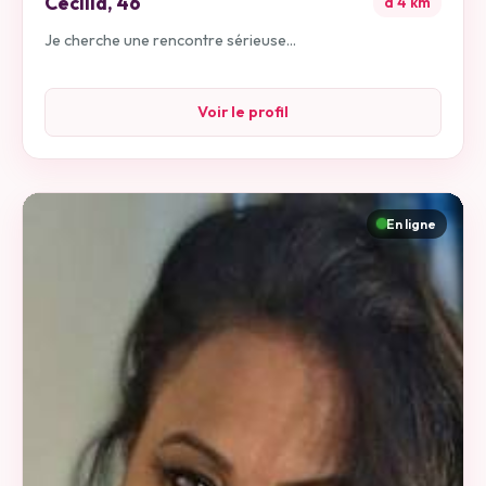
Cecilia
,
46
à
4
km
Je cherche une rencontre sérieuse...
Voir le profil
En ligne