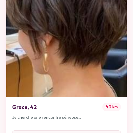
Grace
,
42
à
3
km
Je cherche une rencontre sérieuse...