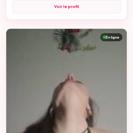
s'abstenir je n'ai pas le temps ⌛️ des plaisantins je suis
Voir le profil
sérieuse à mes recherches
En ligne