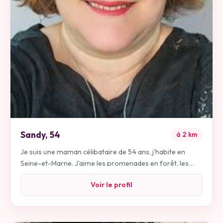
Sandy
,
54
à
2
km
Je suis une maman célibataire de 54 ans, j'habite en
Seine-et-Marne. J'aime les promenades en forêt, les
concerts, la musique, le cinéma, les sorties entre amis et
Voir le profil
danser. Je recherche une relation stable et durable. Au
plaisir de vous lire.