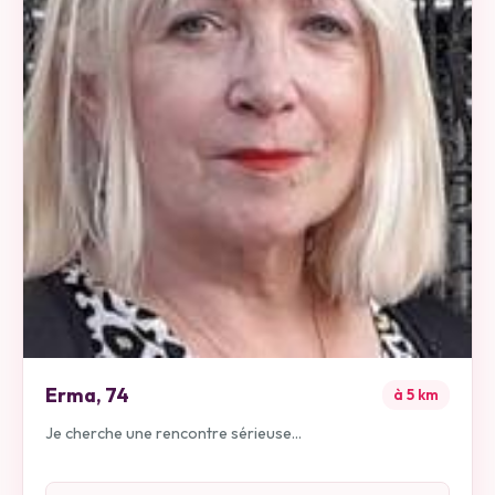
Erma
,
74
à
5
km
Je cherche une rencontre sérieuse...