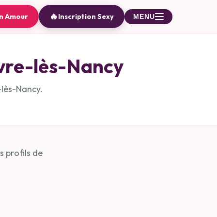
🔥
on Amour
Inscription Sexy
MENU
re-lès-Nancy
lès-Nancy
.
 profils de