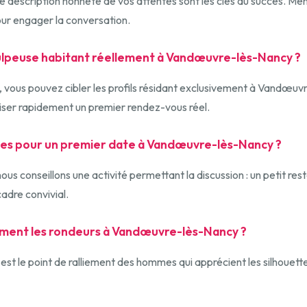
e description honnête de vos attentes sont les clés du succès. Me
our engager la conversation.
peuse habitant réellement à Vandœuvre-lès-Nancy ?
cis, vous pouvez cibler les profils résidant exclusivement à Vandœu
niser rapidement un premier rendez-vous réel.
ées pour un premier date à Vandœuvre-lès-Nancy ?
 conseillons une activité permettant la discussion : un petit res
adre convivial.
aiment les rondeurs à Vandœuvre-lès-Nancy ?
 est le point de ralliement des hommes qui apprécient les silhouet