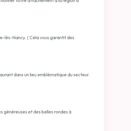
ntionner votre attachement à la région à
vre-lès-Nancy. { Cela vous garantit des
taurant dans un lieu emblématique du secteur.
tes généreuses et des belles rondes à