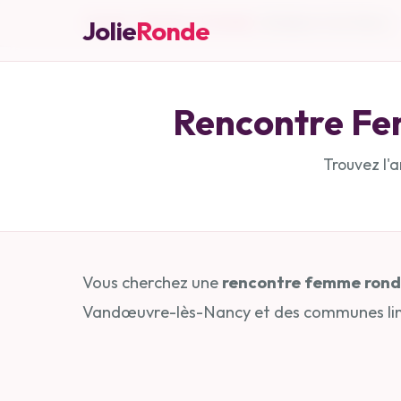
Jolie
Accueil
»
Ronde
Meurthe-et-Moselle
»
Vandœuvre-lès-Nancy
Rencontre F
Trouvez l'
Vous cherchez une
rencontre femme ron
Vandœuvre-lès-Nancy et des communes lim