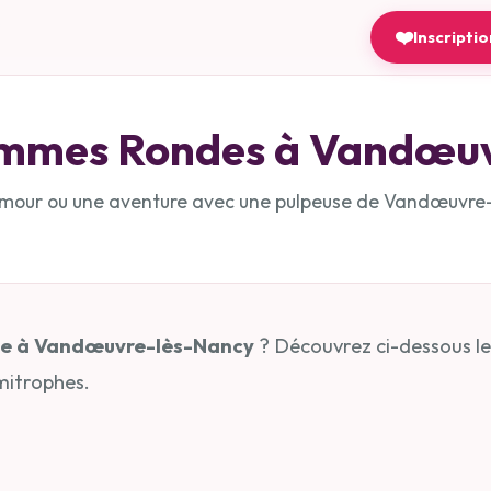
❤️
Inscripti
emmes Rondes à
Vandœuv
amour ou une aventure avec une pulpeuse de
Vandœuvre-
de à Vandœuvre-lès-Nancy
? Découvrez ci-dessous les
itrophes.