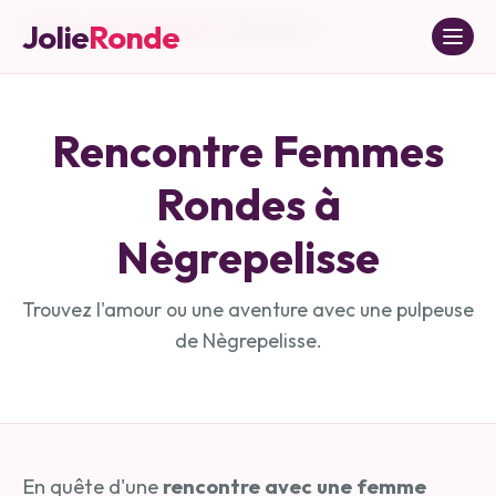
Jolie
Ronde
Accueil
»
Tarn-et-Garonne
»
Nègrepelisse
Rencontre Femmes
Rondes à
Nègrepelisse
Trouvez l'amour ou une aventure avec une pulpeuse
de
Nègrepelisse
.
En quête d'une
rencontre avec une femme